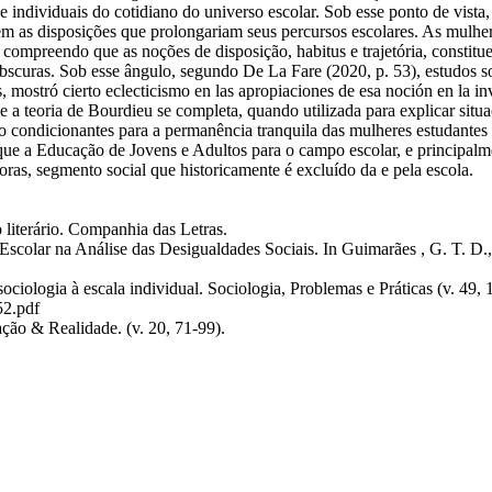
dividuais do cotidiano do universo escolar. Sob esse ponto de vista, as
em as disposições que prolongariam seus percursos escolares. As mulhe
 compreendo que as noções de disposição, habitus e trajetória, constitue
 obscuras. Sob esse ângulo, segundo De La Fare (2020, p. 53), estudos 
s, mostró cierto eclecticismo en las apropiaciones de esa noción en la 
a teoria de Bourdieu se completa, quando utilizada para explicar situ
ão condicionantes para a permanência tranquila das mulheres estudantes
ar que a Educação de Jovens e Adultos para o campo escolar, e principa
oras, segmento social que historicamente é excluído da e pela escola.
 literário. Companhia das Letras.
scolar na Análise das Desigualdades Sociais. In Guimarães , G. T. D.,
ciologia à escala individual. Sociologia, Problemas e Práticas (v. 49, 
52.pdf
cação & Realidade. (v. 20, 71-99).