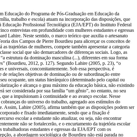
ras em Educação do Programa de Pós-Graduação em Educação da
ia, trabalho e escola) atuam na incorporação das disposições, que
a à Educação Profissional Tecnológica (EJA/EPT) do Instituto Federal
inco entrevistas em profundidade com mulheres estudantes e egressas
d Lahire. Neste sentido, o marco teórico que auxilia o artesanato
Teoria dos Campos de Pierre Bourdieu para alicerçar os conceitos de
á as trajetórias de mulheres, compete também apresentar a categoria
 classe social que são demarcadores de diferenças sociais. Logo, as
a estrutura da dominação masculina (...), diferentes em sua forma
es” (Bourdieu, 2012, p. 127). Segundo Lahire (2005, p. 23), “o
s e universais, concomitantemente. Sob essa perspectiva, é
e de relações objetivas de dominação ou de subordinação entre
seu ocupante, um status hierárquico (determinado pelo capital ou
olarização e alcança o grau máximo da educação básica, não existindo
rá ser considerada por sua família “um gênio”, no entanto, no seu
o, que a impulsionam à continuidade e ao avanço escolar. Nesse
s cobranças do universo do trabalho, agregado aos estímulos do
nte. Assim, Lahire (2005), afirma também que as disposições podem ser
incorporado e fixado imediatamente, sendo que a fixação é
rcurso escolar a estudante não atualizar, ou seja, não encontrar
ntemente não se fortalecerão, e o encurtamento da trajetória escolar
res trabalhadoras estudantes e egressas da EJA/EPT com os
cepção, a abordagem sociológica de Bourdieu não está parada no