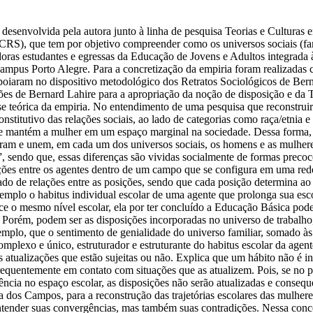
o desenvolvida pela autora junto à linha de pesquisa Teorias e Cultu
S), que tem por objetivo compreender como os universos sociais (famíl
hadoras estudantes e egressas da Educação de Jovens e Adultos integrad
pus Porto Alegre. Para a concretização da empiria foram realizadas c
iaram no dispositivo metodológico dos Retratos Sociológicos de Bernar
ões de Bernard Lahire para a apropriação da noção de disposição e da 
se teórica da empiria. No entendimento de uma pesquisa que reconstruir
stitutivo das relações sociais, ao lado de categorias como raça/etnia e
ue mantém a mulher em um espaço marginal na sociedade. Dessa forma, “
param e unem, em cada um dos universos sociais, os homens e as mulher
 sendo que, essas diferenças são vividas socialmente de formas precoce
ações entre os agentes dentro de um campo que se configura em uma red
o de relações entre as posições, sendo que cada posição determina ao 
mplo o habitus individual escolar de uma agente que prolonga sua esc
ce o mesmo nível escolar, ela por ter concluído a Educação Básica pode
e. Porém, podem ser as disposições incorporadas no universo de trabalh
emplo, que o sentimento de genialidade do universo familiar, somado à
mplexo e único, estruturador e estruturante do habitus escolar da age
as atualizações que estão sujeitas ou não. Explica que um hábito não é 
requentemente em contato com situações que as atualizem. Pois, se no pe
cia no espaço escolar, as disposições não serão atualizadas e conseque
ria dos Campos, para a reconstrução das trajetórias escolares das mulhe
entender suas convergências, mas também suas contradições. Nessa con