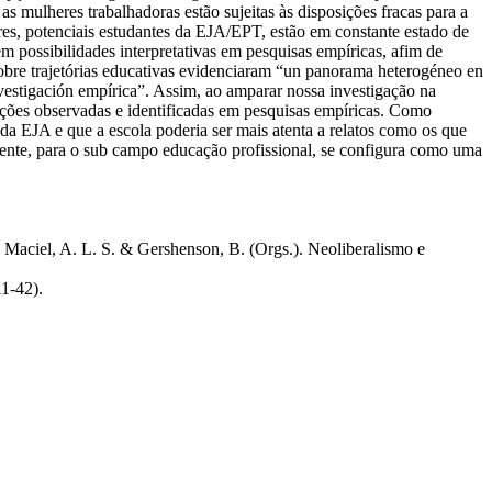
 mulheres trabalhadoras estão sujeitas às disposições fracas para a
res, potenciais estudantes da EJA/EPT, estão em constante estado de
m possibilidades interpretativas em pesquisas empíricas, afim de
sobre trajetórias educativas evidenciaram “un panorama heterogéneo en
investigación empírica”. Assim, ao amparar nossa investigação na
ações observadas e identificadas em pesquisas empíricas. Como
 da EJA e que a escola poderia ser mais atenta a relatos como os que
lmente, para o sub campo educação profissional, se configura como uma
 Maciel, A. L. S. & Gershenson, B. (Orgs.). Neoliberalismo e
11-42).