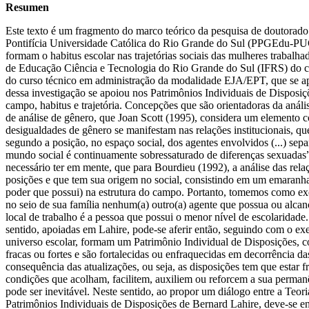
Resumen
Este texto é um fragmento do marco teórico da pesquisa de doutorad
Pontifícia Universidade Católica do Rio Grande do Sul (PPGEdu-PUCR
formam o habitus escolar nas trajetórias sociais das mulheres trabal
de Educação Ciência e Tecnologia do Rio Grande do Sul (IFRS) do cam
do curso técnico em administração da modalidade EJA/EPT, que se apo
dessa investigação se apoiou nos Patrimônios Individuais de Disposiç
campo, habitus e trajetória. Concepções que são orientadoras da análi
de análise de gênero, que Joan Scott (1995), considera um elemento con
desigualdades de gênero se manifestam nas relações institucionais, q
segundo a posição, no espaço social, dos agentes envolvidos (...) se
mundo social é continuamente sobressaturado de diferenças sexuadas”,
necessário ter em mente, que para Bourdieu (1992), a análise das rel
posições e que tem sua origem no social, consistindo em um emaranhad
poder que possui) na estrutura do campo. Portanto, tomemos como exe
no seio de sua família nenhum(a) outro(a) agente que possua ou alcan
local de trabalho é a pessoa que possui o menor nível de escolaridad
sentido, apoiadas em Lahire, pode-se aferir então, seguindo com o ex
universo escolar, formam um Patrimônio Individual de Disposições, co
fracas ou fortes e são fortalecidas ou enfraquecidas em decorrência d
consequência das atualizações, ou seja, as disposições tem que estar f
condições que acolham, facilitem, auxiliem ou reforcem a sua permanên
pode ser inevitável. Neste sentido, ao propor um diálogo entre a Teo
Patrimônios Individuais de Disposições de Bernard Lahire, deve-se 