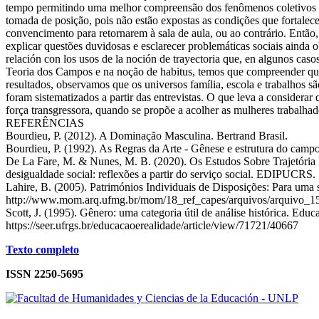
tempo permitindo uma melhor compreensão dos fenômenos coletivos e in
tomada de posição, pois não estão expostas as condições que fortalec
convencimento para retornarem à sala de aula, ou ao contrário. Então,
explicar questões duvidosas e esclarecer problemáticas sociais ainda
relación con los usos de la noción de trayectoria que, en algunos caso
Teoria dos Campos e na noção de habitus, temos que compreender que 
resultados, observamos que os universos família, escola e trabalhos s
foram sistematizados a partir das entrevistas. O que leva a consider
força transgressora, quando se propõe a acolher as mulheres trabalhad
REFERÊNCIAS
Bourdieu, P. (2012). A Dominação Masculina. Bertrand Brasil.
Bourdieu, P. (1992). As Regras da Arte - Gênese e estrutura do campo
De La Fare, M. & Nunes, M. B. (2020). Os Estudos Sobre Trajetória E
desigualdade social: reflexões a partir do serviço social. EDIPUCRS.
Lahire, B. (2005). Patrimónios Individuais de Disposições: Para uma so
http://www.mom.arq.ufmg.br/mom/18_ref_capes/arquivos/arquivo_1
Scott, J. (1995). Gênero: uma categoria útil de análise histórica. Edu
https://seer.ufrgs.br/educacaoerealidade/article/view/71721/40667
Texto completo
ISSN 2250-5695