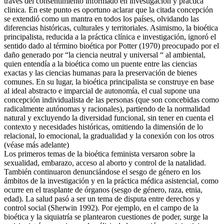
través del consentimiento informado en investigación y práctica
clinica. En este punto es oportuno aclarar que la citada concepción
se extendió como un mantra en todos los países, olvidando las
diferencias históricas, culturales y territoriales. Asimismo, la bioética
principalista, reducida a la práctica clínica e investigación, ignoró el
sentido dado al término bioética por Potter (1970) preocupado por el
daño generado por “la ciencia neutral y universal “ al ambiental,
quien entendía a la bioética como un puente entre las ciencias
exactas y las ciencias humanas para la preservación de bienes
comunes. En su lugar, la bioética principalista se construye en base
al ideal abstracto e imparcial de autonomía, el cual supone una
concepción individualista de las personas (que son concebidas como
radicalmente autónomas y racionales), partiendo de la normalidad
natural y excluyendo la diversidad funcional, sin tener en cuenta el
contexto y necesidades históricas, omitiendo la dimensión de lo
relacional, lo emocional, la gradualidad y la conexión con los otros
(véase más adelante)
Los primeros temas de la bioética feminista versaron sobre la
sexualidad, embarazo, acceso al aborto y control de la natalidad.
También continuaron denunciándose el sesgo de género en los
ámbitos de la investigación y en la práctica médica asistencial, como
ocurre en el trasplante de órganos (sesgo de género, raza, etnia,
edad). La salud pasó a ser un tema de disputa entre derechos y
control social (Sherwin 1992). Por ejemplo, en el campo de la
bioética y la siquiatría se plantearon cuestiones de poder, surge la