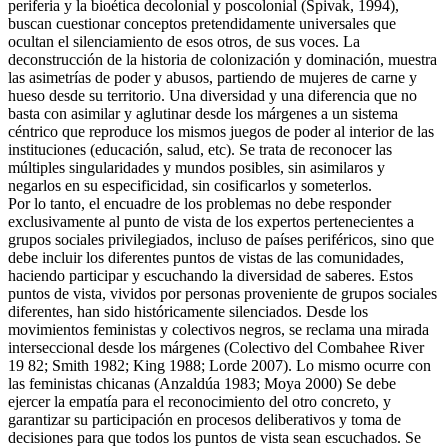
periferia y la bioética decolonial y poscolonial (Spivak, 1994),
buscan cuestionar conceptos pretendidamente universales que
ocultan el silenciamiento de esos otros, de sus voces. La
deconstrucción de la historia de colonización y dominación, muestra
las asimetrías de poder y abusos, partiendo de mujeres de carne y
hueso desde su territorio. Una diversidad y una diferencia que no
basta con asimilar y aglutinar desde los márgenes a un sistema
céntrico que reproduce los mismos juegos de poder al interior de las
instituciones (educación, salud, etc). Se trata de reconocer las
múltiples singularidades y mundos posibles, sin asimilaros y
negarlos en su especificidad, sin cosificarlos y someterlos.
Por lo tanto, el encuadre de los problemas no debe responder
exclusivamente al punto de vista de los expertos pertenecientes a
grupos sociales privilegiados, incluso de países periféricos, sino que
debe incluir los diferentes puntos de vistas de las comunidades,
haciendo participar y escuchando la diversidad de saberes. Estos
puntos de vista, vividos por personas proveniente de grupos sociales
diferentes, han sido históricamente silenciados. Desde los
movimientos feministas y colectivos negros, se reclama una mirada
interseccional desde los márgenes (Colectivo del Combahee River
19 82; Smith 1982; King 1988; Lorde 2007). Lo mismo ocurre con
las feministas chicanas (Anzaldúa 1983; Moya 2000) Se debe
ejercer la empatía para el reconocimiento del otro concreto, y
garantizar su participación en procesos deliberativos y toma de
decisiones para que todos los puntos de vista sean escuchados. Se