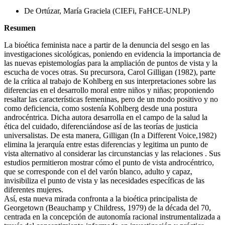
De Ortúzar, María Graciela (CIEFi, FaHCE-UNLP)
Resumen
La bioética feminista nace a partir de la denuncia del sesgo en las
investigaciones sicológicas, poniendo en evidencia la importancia de
las nuevas epistemologías para la ampliación de puntos de vista y la
escucha de voces otras. Su precursora, Carol Gilligan (1982), parte
de la crítica al trabajo de Kohlberg en sus interpretaciones sobre las
diferencias en el desarrollo moral entre niños y niñas; proponiendo
resaltar las características femeninas, pero de un modo positivo y no
como deficiencia, como sostenía Kohlberg desde una postura
androcéntrica. Dicha autora desarrolla en el campo de la salud la
ética del cuidado, diferenciándose así de las teorías de justicia
universalistas. De esta manera, Gilligan (In a Different Voice,1982)
elimina la jerarquía entre estas diferencias y legitima un punto de
vista alternativo al considerar las circunstancias y las relaciones . Sus
estudios permitieron mostrar cómo el punto de vista androcéntrico,
que se corresponde con el del varón blanco, adulto y capaz,
invisibiliza el punto de vista y las necesidades específicas de las
diferentes mujeres.
Así, esta nueva mirada confronta a la bioética principalista de
Georgetown (Beauchamp y Childress, 1979) de la década del 70,
centrada en la concepción de autonomía racional instrumentalizada a