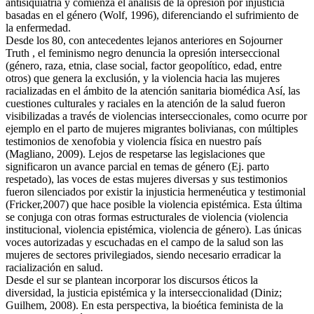
antisiquiatría y comienza el análisis de la opresión por injusticia
basadas en el género (Wolf, 1996), diferenciando el sufrimiento de
la enfermedad.
Desde los 80, con antecedentes lejanos anteriores en Sojourner
Truth , el feminismo negro denuncia la opresión interseccional
(género, raza, etnia, clase social, factor geopolítico, edad, entre
otros) que genera la exclusión, y la violencia hacia las mujeres
racializadas en el ámbito de la atención sanitaria biomédica Así, las
cuestiones culturales y raciales en la atención de la salud fueron
visibilizadas a través de violencias interseccionales, como ocurre por
ejemplo en el parto de mujeres migrantes bolivianas, con múltiples
testimonios de xenofobia y violencia física en nuestro país
(Magliano, 2009). Lejos de respetarse las legislaciones que
significaron un avance parcial en temas de género (Ej. parto
respetado), las voces de estas mujeres diversas y sus testimonios
fueron silenciados por existir la injusticia hermenéutica y testimonial
(Fricker,2007) que hace posible la violencia epistémica. Esta última
se conjuga con otras formas estructurales de violencia (violencia
institucional, violencia epistémica, violencia de género). Las únicas
voces autorizadas y escuchadas en el campo de la salud son las
mujeres de sectores privilegiados, siendo necesario erradicar la
racialización en salud.
Desde el sur se plantean incorporar los discursos éticos la
diversidad, la justicia epistémica y la interseccionalidad (Diniz;
Guilhem, 2008). En esta perspectiva, la bioética feminista de la